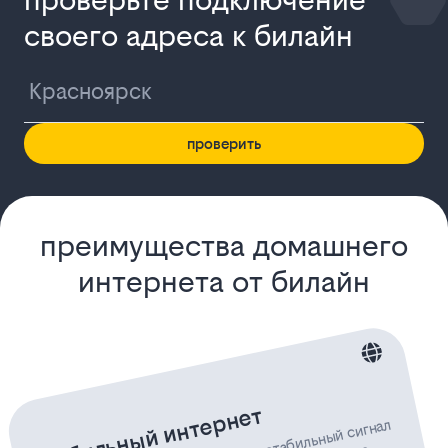
своего адреса к билайн
проверить
преимущества домашнего
интернета от билайн
стабильный интернет